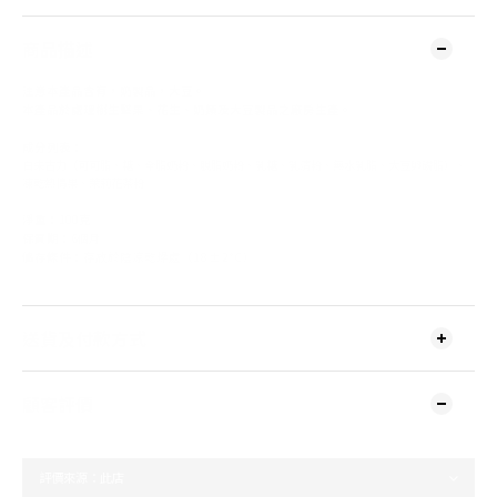
商品描述
注意本產品含有，奶製品，大豆。
本產品於處理樹生堅果、花生、奶類及大豆製品之廠房生產。
成分列表：
白朱古力（可可脂、糖、全脂奶粉、脫脂奶粉、乳糖、乳清粉、無水乳脂、大豆卵磷脂）、
凍乾熱情果、茉莉花茶粉
淨重：
100克
保質期：
6個月
儲存條件：
存放於陰涼乾燥處（18±2°C）
送貨及付款方式
顧客評價