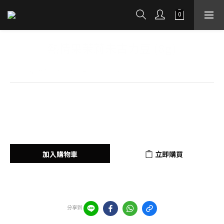
熱情果茉莉朱古力豆 (8g)
每一口都帶你進入熱帶天堂的異國風味
HK$80.00
加入購物車
立即購買
加入追蹤清單
分享到