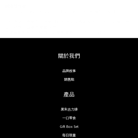
網站所有權
https://dulcevidahk.com 由 Dulce Vida HK 擁有和使用。
我們承諾不會將您的信息用於本隱私政策未描述的用途。如果您有
任何疑問，請隨時聯繫我們。
希望這能解答您的疑問！如果需要進一步協助，請告知。
關於我們
品牌故事
銷售點
產品
黑朱古力排
一口零食
Gift Box Set
每日限量