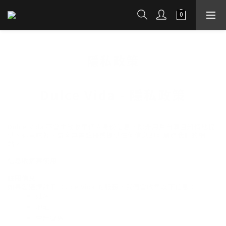
隱私政策
Dulce Vida - 隱私政策
Dulce Vida 不會主動收集個人身份信息，除非用戶自願且知情地提
供。這意味著，訪客無需註冊或提供任何信息即可瀏覽我們的網
站。
信息收集與使用
註冊信息
如果您選擇註冊 Dulce Vida 的服務，我們會收集以下信息：
姓名
地址
電話號碼