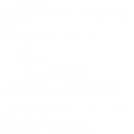
電子郵件地址
這些信息將用於提供您所請求的服務。如果您同意接收後續聯繫或
要求加入我們的郵件列表，Dulce Vida 可能會通過電子郵件或普通
郵件與您聯繫。
購物信息
如果您通過我們的網站購物，我們會收集以下信息：
姓名
地址
電話號碼
電子郵件地址
賬單信息（包括信用卡號碼和有效期）
其他信息（如用於運輸的替代地址）
這些信息僅用於處理您的訂單。您提供的電子郵件地址僅用於內部
用途，例如確認和追蹤訂單。我們也可能通過電子郵件或普通郵件
與您聯繫，讓您了解最新的 Dulce Vida 新聞或發送最新目錄。
隱私與安全措施
Dulce Vida 高度重視您的隱私和安全，因此我們建立了以下安全措
施：
物理安全：包括上鎖的門和文件櫃。
電子安全：保護您的信息免受未經授權的訪問。
管理控制：限制員工和承包商濫用信息的可能性。